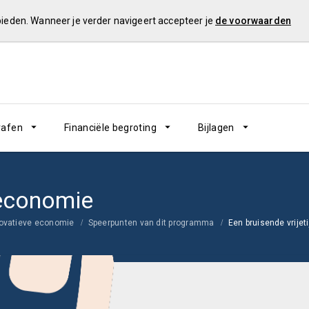
 bieden. Wanneer je verder navigeert accepteer je
de voorwaarden
rafen
Financiële begroting
Bijlagen
seconomie
novatieve economie
Speerpunten van dit programma
Een bruisende vrije