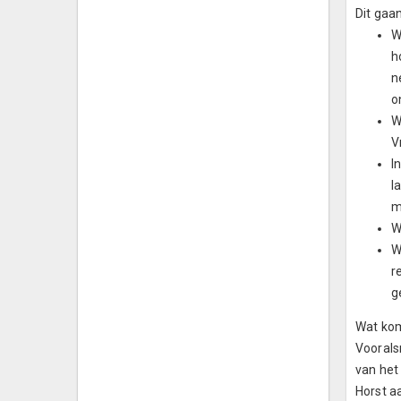
Dit gaa
W
h
n
o
W
V
I
l
m
W
W
r
g
Wat kom
Voorals
van het 
Horst a