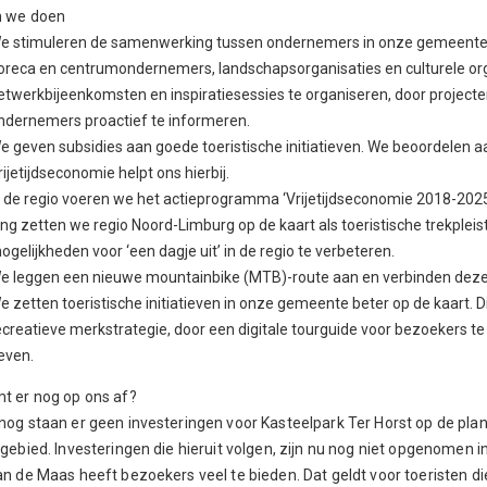
n we doen
e stimuleren de samenwerking tussen ondernemers in onze gemeente. 
oreca en centrumondernemers, landschapsorganisaties en culturele org
etwerkbijeenkomsten en inspiratiesessies te organiseren, door projecten
ndernemers proactief te informeren.
e geven subsidies aan goede toeristische initiatieven. We beoordelen
rijetijdseconomie helpt ons hierbij.
n de regio voeren we het actieprogramma ‘Vrijetijdseconomie 2018-2025’ 
ang zetten we regio Noord-Limburg op de kaart als toeristische trekpl
ogelijkheden voor ‘een dagje uit’ in de regio te verbeteren.
e leggen een nieuwe mountainbike (MTB)-route aan en verbinden deze 
e zetten toeristische initiatieven in onze gemeente beter op de kaart. D
ecreatieve merkstrategie, door een digitale tourguide voor bezoekers te
even.
t er nog op ons af?
nog staan er geen investeringen voor Kasteelpark Ter Horst op de pla
gebied. Investeringen die hieruit volgen, zijn nu nog niet opgenomen i
an de Maas heeft bezoekers veel te bieden. Dat geldt voor toeristen 