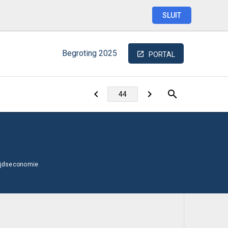
SLUIT
Begroting
2025
PORTAL
tijdseconomie