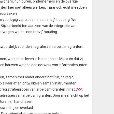
 inwoners, hun buren, ondernemers en de overige
ten hier niet alleen werken, maar ook écht meedoen.
eroorzaken.
 voorlopig vanuit een ‘nee, tenzij’-houding. We
ijvoorbeeld ten aanzien van de integratie van
erwegen we de ‘nee tenzij’ houding.
ordelijk voor de integratie van arbeidsmigranten.
en, werken en leven in Horst aan de Maas én dat zij
tussen bouwen we aan een netwerk van informatiepunten
n, samen met onder andere het Rijk, de regio,
p elkaar af en ontwikkelen samen instrumenten
registratieproces van arbeidsmigranten in het
BRP
.
jfsadressen van arbeidsmigranten. Door meer zicht op het
sturen en handhaven.
bewoning en overlast.
Deze dient als basis voor nieuw beleid.