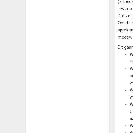
(arbeid
inwoner
Dat ze 
Om de b
spreken
medewer
Dit gaa
W
H
W
b
w
W
w
W
O
a
W
W