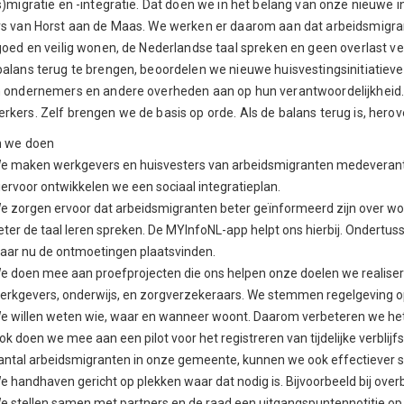
s)migratie en -integratie. Dat doen we in het belang van onze nieuwe
s van Horst aan de Maas. We werken er daarom aan dat arbeidsmigran
goed en veilig wonen, de Nederlandse taal spreken en geen overlast v
alans terug te brengen, beoordelen we nieuwe huisvestingsinitiatieven
 ondernemers en andere overheden aan op hun verantwoordelijkheid. B
kers. Zelf brengen we de basis op orde. Als de balans terug is, herov
n we doen
e maken werkgevers en huisvesters van arbeidsmigranten medeverantwo
iervoor ontwikkelen we een sociaal integratieplan.
e zorgen ervoor dat arbeidsmigranten beter geïnformeerd zijn over won
eter de taal leren spreken. De MYInfoNL-app helpt ons hierbij. Onder
aar nu de ontmoetingen plaatsvinden.
e doen mee aan proefprojecten die ons helpen onze doelen we realisere
erkgevers, onderwijs, en zorgverzekeraars. We stemmen regelgeving o
e willen weten wie, waar en wanneer woont. Daarom verbeteren we het 
ok doen we mee aan een pilot voor het registreren van tijdelijke verbli
antal arbeidsmigranten in onze gemeente, kunnen we ook effectiever 
e handhaven gericht op plekken waar dat nodig is. Bijvoorbeeld bij over
e stellen samen met partners en de raad een uitgangspuntennotitie op. 