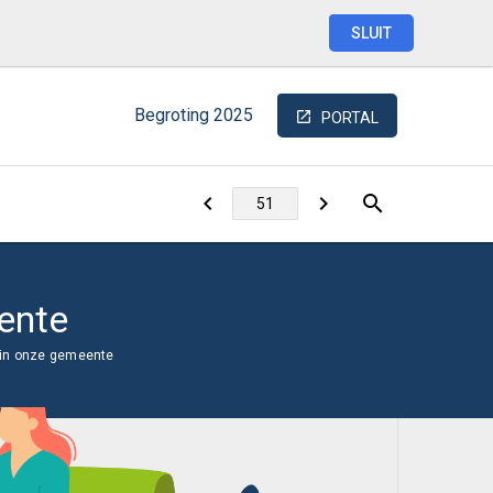
SLUIT
Begroting
2025
PORTAL
ente
 in onze gemeente