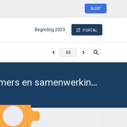
SLUIT
Begroting
2025
PORTAL
Goede dienstverlening en tevreden inwoners, ondernemers en samenwerkingspartners