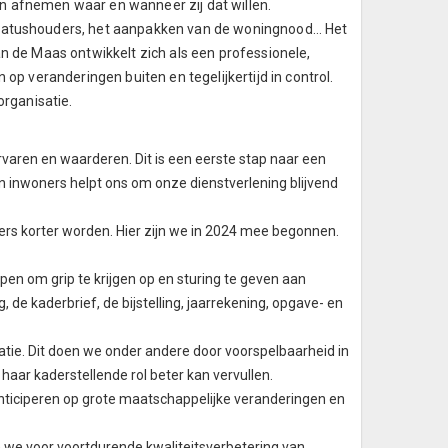
n afnemen waar en wanneer zij dat willen.
statushouders, het aanpakken van de woningnood… Het
n de Maas ontwikkelt zich als een professionele,
op veranderingen buiten en tegelijkertijd in control.
organisatie.
varen en waarderen. Dit is een eerste stap naar een
n inwoners helpt ons om onze dienstverlening blijvend
ers korter worden. Hier zijn we in 2024 mee begonnen.
en om grip te krijgen op en sturing te geven aan
 de kaderbrief, de bijstelling, jaarrekening, opgave- en
tie. Dit doen we onder andere door voorspelbaarheid in
aar kaderstellende rol beter kan vervullen.
anticiperen op grote maatschappelijke veranderingen en
n we voor voortdurende kwaliteitsverbetering van