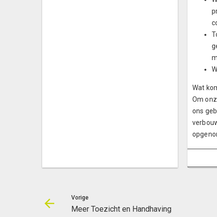
p
c
T
g
m
W
Wat kom
Om onze
ons geb
verbouwi
opgeno
Vorige
Meer Toezicht en Handhaving