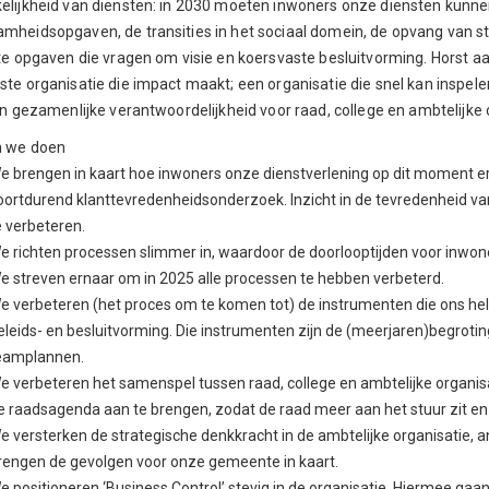
elijkheid van diensten: in 2030 moeten inwoners onze diensten kunne
mheidsopgaven, de transities in het sociaal domein, de opvang van 
ote opgaven die vragen om visie en koersvaste besluitvorming. Horst aa
te organisatie die impact maakt; een organisatie die snel kan inspelen 
en gezamenlijke verantwoordelijkheid voor raad, college en ambtelijke 
n we doen
e brengen in kaart hoe inwoners onze dienstverlening op dit moment er
oortdurend klanttevredenheidsonderzoek. Inzicht in de tevredenheid va
e verbeteren.
e richten processen slimmer in, waardoor de doorlooptijden voor inwon
e streven ernaar om in 2025 alle processen te hebben verbeterd.
e verbeteren (het proces om te komen tot) de instrumenten die ons help
eleids- en besluitvorming. Die instrumenten zijn de (meerjaren)begroting,
eamplannen.
e verbeteren het samenspel tussen raad, college en ambtelijke organisa
e raadsagenda aan te brengen, zodat de raad meer aan het stuur zit en h
e versterken de strategische denkkracht in de ambtelijke organisatie, 
rengen de gevolgen voor onze gemeente in kaart.
e positioneren ‘Business Control’ stevig in de organisatie. Hiermee gaa