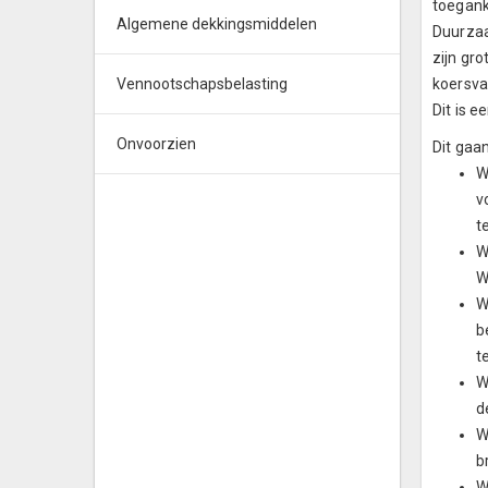
toegank
Algemene dekkingsmiddelen
Duurzaa
zijn gr
Vennootschapsbelasting
koersvas
Dit is e
Onvoorzien
Dit gaa
W
v
t
W
W
W
b
t
W
d
W
b
W