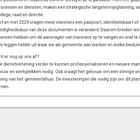
rocessen en diensten, maken een strategische langetermijnplanning, v
ollege, raad en directie.
ot en met 2029 vragen meer inwoners een paspoort, identiteitskaart of ri
eldigheidsduur van deze documenten is veranderd. Daarom breiden we 
ensen hebben om de aanvragen van inwoners op te vangen en snel te
e leggen helder uit waar we als gemeente aan werken en welke besluiten
t er nog op ons af?
 dienstverlening verder te kunnen professionaliseren en nieuwe manie
ouw en werkplekken nodig. Ook vraagt het gebouw om een stevige o
ng van het gemeentehuis. De investeringen die nodig zijn om dit plan u
men.