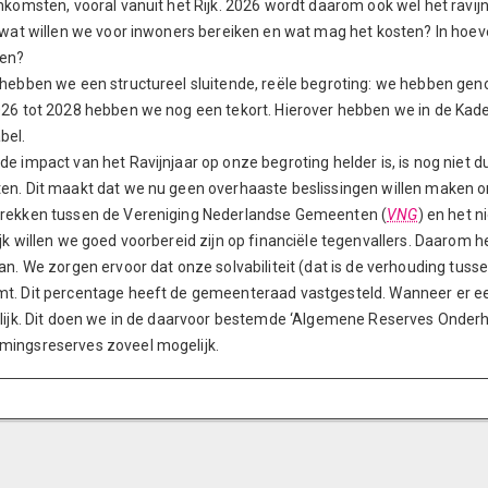
inkomsten, vooral vanuit het Rijk. 2026 wordt daarom ook wel het rav
: wat willen we voor inwoners bereiken en wat mag het kosten? In hoe
ten?
 hebben we een structureel sluitende, reële begroting: we hebben gen
026 tot 2028 hebben we nog een tekort. Hierover hebben we in de Kade
bel.
e impact van het Ravijnjaar op onze begroting helder is, is nog niet dui
en. Dit maakt dat we nu geen overhaaste beslissingen willen maken om
rekken tussen de Vereniging Nederlandse Gemeenten (
VNG
) en het 
ijk willen we goed voorbereid zijn op financiële tegenvallers. Daaro
aan. We zorgen ervoor dat onze solvabiliteit (dat is de verhouding tu
t. Dit percentage heeft de gemeenteraad vastgesteld. Wanneer er ee
elijk. Dit doen we in de daarvoor bestemde ‘Algemene Reserves Onder
ingsreserves zoveel mogelijk.