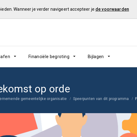
 bieden. Wanneer je verder navigeert accepteer je
de voorwaarden
rafen
Financiële begroting
Bijlagen
oekomst op orde
ernemende gemeentelijke organisatie
Speerpunten van dit programma
F