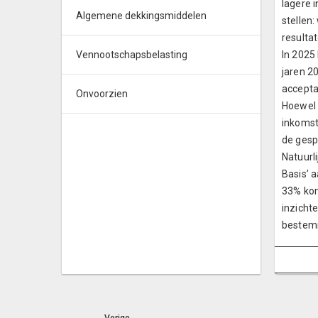
lagere 
Algemene dekkingsmiddelen
stellen
resulta
Vennootschapsbelasting
In 2025
jaren 2
accepta
Onvoorzien
Hoewel d
inkomst
de gesp
Natuurl
Basis’ 
33% kom
inzicht
bestemm